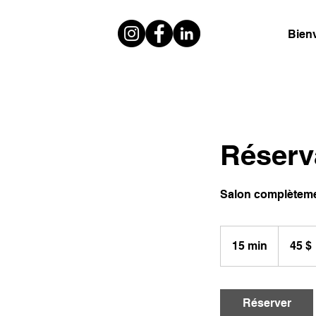
Bien
Réserv
Salon complèteme
45 dollars
canadiens
15 min
1
45 $
5
m
i
Réserver
n